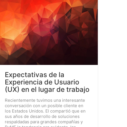
DEL USUARIO
d
u
c
i
r
a
t
u
s
c
l
i
e
n
t
e
s
a
t
r
a
v
é
s
d
e
t
u
s
d
i
s
e
ñ
o
s
d
e
p
Expectativas de la
Experiencia de Usuario
(UX) en el lugar de trabajo
Recientemente tuvimos una interesante
conversación con un posible cliente en
los Estados Unidos. El compartió que en
sus años de desarrollo de soluciones
respaldadas para grandes compañías y