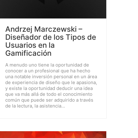
Andrzej Marczewski –
Diseñador de los Tipos de
Usuarios en la
Gamificación
A menudo uno tiene la oportunidad de
conocer a un profesional que ha hecho
una notable inversión personal en un área
de experiencia de diseño que le apasiona,
y existe la oportunidad deducir una idea
que va más allá de todo el conocimiento
común que puede ser adquirido a través
de la lectura, la asistencia…