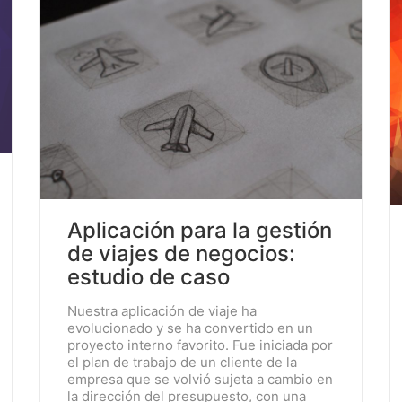
 LA EXPERIENCIA 
n
s
a
m
i
e
n
t
o
s
y
r
e
f
l
e
x
i
o
n
e
s
q
u
e
t
e
a
y
u
d
a
r
á
n
a
c
o
n
Aplicación para la gestión
de viajes de negocios:
estudio de caso
Nuestra aplicación de viaje ha
evolucionado y se ha convertido en un
proyecto interno favorito. Fue iniciada por
el plan de trabajo de un cliente de la
empresa que se volvió sujeta a cambio en
la dirección del presupuesto, con una