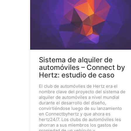
PENSANDO EN
U
n
a
c
o
l
e
c
c
i
ó
n
d
e
p
e
Sistema de alquiler de
automóviles – Connect by
Hertz: estudio de caso
El club de automóviles de Hertz era el
nombre clave del proyecto del sistema de
alquiler de automóviles a nivel mundial
durante el desarrollo del diseño,
convirtiéndose luego de su lanzamiento
en Connectbyhertz y que ahora es
hertz24/7. Los clubs de automóviles les
ahorran a sus miembros los gastos de
propiedad de un vehículo y…