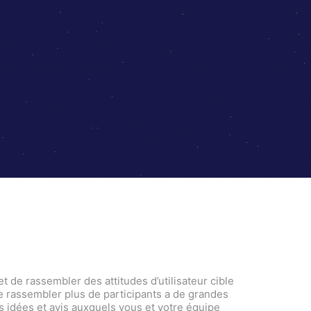
 de rassembler des attitudes d’utilisateur cible
 rassembler plus de participants a de grandes
s idées et avis auxquels vous et votre équipe