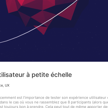
ilisateur à petite échelle
ce
,
UX
mment est l’importance de tester son expérience utilisateur et
ns le cas où vous ne rassemblez que 8 participants (alors que
c’est toujours bon à prendre. Cela peut tout de même apporter de