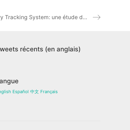
Query Tracking System: une étude de cas
weets récents (en anglais)
angue
nglish
Español
中文
Français