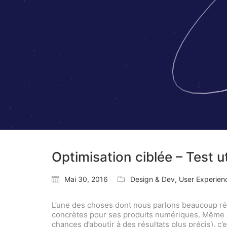
Optimisation ciblée – Test ut
Mai 30, 2016
Design & Dev
,
User Experien
L’une des choses dont nous parlons beaucoup réce
concrètes pour ses produits numériques. Même da
chances d’aboutir à des résultats plus précis), 