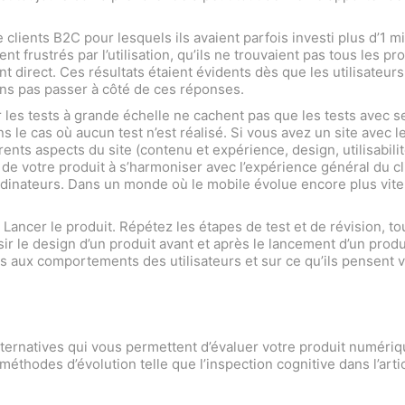
 clients B2C pour lesquels ils avaient parfois investi plus d’1 m
ent frustrés par l’utilisation, qu’ils ne trouvaient pas tous les p
t direct. Ces résultats étaient évidents dès que les utilisateurs 
ons pas passer à côté de ces réponses.
par les tests à grande échelle ne cachent pas que les tests avec
 le cas où aucun test n’est réalisé. Si vous avez un site avec 
rents aspects du site (contenu et expérience, design, utilisabilit
é de votre produit à s’harmoniser avec l’expérience général du c
nateurs. Dans un monde où le mobile évolue encore plus vite que l
ancer le produit. Répétez les étapes de test et de révision, tou
ir le design d’un produit avant et après le lancement d’un pro
 aux comportements des utilisateurs et sur ce qu’ils pensent vr
 alternatives qui vous permettent d’évaluer votre produit numéri
éthodes d’évolution telle que l’inspection cognitive dans l’artic